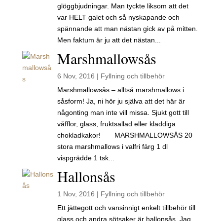
glöggbjudningar. Man tyckte liksom att det
var HELT galet och så nyskapande och
spännande att man nästan gick av på mitten.
Men faktum är ju att det nästan...
Marshmallowsås
6 Nov, 2016
|
Fyllning och tillbehör
Marshmallowsås – alltså marshmallows i
såsform! Ja, ni hör ju själva att det här är
någonting man inte vill missa. Sjukt gott till
våfflor, glass, fruktsallad eller kladdiga
chokladkakor! MARSHMALLOWSÅS 20
stora marshmallows i valfri färg 1 dl
vispgrädde 1 tsk...
Hallonsås
1 Nov, 2016
|
Fyllning och tillbehör
Ett jättegott och vansinnigt enkelt tillbehör till
glass och andra sötsaker är hallonsås. Jag