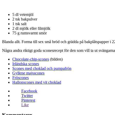
.
5 dl vetemjöl
2 tsk bakpulver
1 tsk salt
2 dl mjölk eller filmjölk
75 g rumsvarmt smör
Blanda allt. Forma till sex små bröd och grädda på bakplåtspapper i 
Några andra riktigt goda sconesrecept för den som vill ta ut svängarna 
Chocolate-chip-scones
(bilden)
Irländska scones
Scones med choklad och pumpafrön
Gyllene majsscones
Fröscones
Hallonscones med vit choklad
Facebook
Twitter
Pinterest
Like
Kommentarer