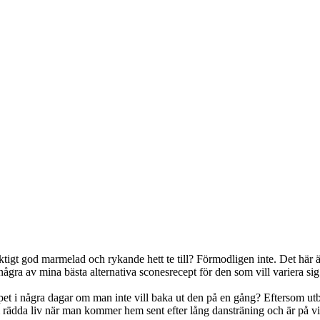
tigt god marmelad och rykande hett te till? Förmodligen inte. Det här är
 några av mina bästa alternativa sconesrecept för den som vill variera sig
kåpet i några dagar om man inte vill baka ut den på en gång? Eftersom utba
m rädda liv när man kommer hem sent efter lång dansträning och är på v