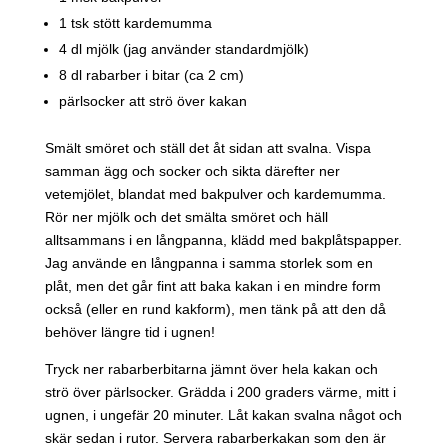
1 tsk stött kardemumma
4 dl mjölk (jag använder standardmjölk)
8 dl rabarber i bitar (ca 2 cm)
pärlsocker att strö över kakan
Smält smöret och ställ det åt sidan att svalna. Vispa
samman ägg och socker och sikta därefter ner
vetemjölet, blandat med bakpulver och kardemumma.
Rör ner mjölk och det smälta smöret och häll
alltsammans i en långpanna, klädd med bakplåtspapper.
Jag använde en långpanna i samma storlek som en
plåt, men det går fint att baka kakan i en mindre form
också (eller en rund kakform), men tänk på att den då
behöver längre tid i ugnen!
Tryck ner rabarberbitarna jämnt över hela kakan och
strö över pärlsocker. Grädda i 200 graders värme, mitt i
ugnen, i ungefär 20 minuter. Låt kakan svalna något och
skär sedan i rutor. Servera rabarberkakan som den är