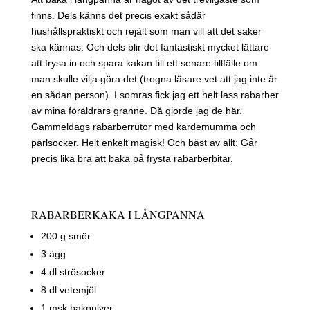
finns. Dels känns det precis exakt sådär
hushållspraktiskt och rejält som man vill att det saker
ska kännas. Och dels blir det fantastiskt mycket lättare
att frysa in och spara kakan till ett senare tillfälle om
man skulle vilja göra det (trogna läsare vet att jag inte är
en sådan person). I somras fick jag ett helt lass rabarber
av mina föräldrars granne. Då gjorde jag de här.
Gammeldags rabarberrutor med kardemumma och
pärlsocker. Helt enkelt magisk! Och bäst av allt: Går
precis lika bra att baka på frysta rabarberbitar.
RABARBERKAKA I LÅNGPANNA
200 g smör
3 ägg
4 dl strösocker
8 dl vetemjöl
1 msk bakpulver