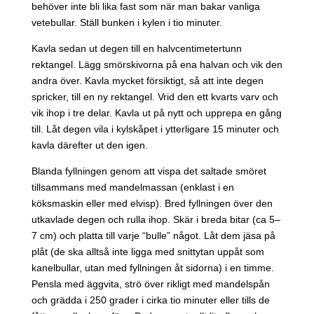
behöver inte bli lika fast som när man bakar vanliga
vetebullar. Ställ bunken i kylen i tio minuter.
Kavla sedan ut degen till en halvcentimetertunn
rektangel. Lägg smörskivorna på ena halvan och vik den
andra över. Kavla mycket försiktigt, så att inte degen
spricker, till en ny rektangel. Vrid den ett kvarts varv och
vik ihop i tre delar. Kavla ut på nytt och upprepa en gång
till. Låt degen vila i kylskåpet i ytterligare 15 minuter och
kavla därefter ut den igen.
Blanda fyllningen genom att vispa det saltade smöret
tillsammans med mandelmassan (enklast i en
köksmaskin eller med elvisp). Bred fyllningen över den
utkavlade degen och rulla ihop. Skär i breda bitar (ca 5–
7 cm) och platta till varje “bulle” något. Låt dem jäsa på
plåt (de ska alltså inte ligga med snittytan uppåt som
kanelbullar, utan med fyllningen åt sidorna) i en timme.
Pensla med äggvita, strö över rikligt med mandelspån
och grädda i 250 grader i cirka tio minuter eller tills de