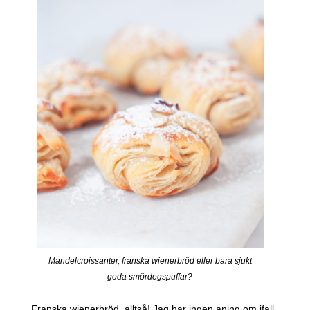
Mandelcroissanter, franska wienerbröd eller bara sjukt
goda smördegspuffar?
Franska wienerbröd, alltså! Jag har ingen aning om ifall