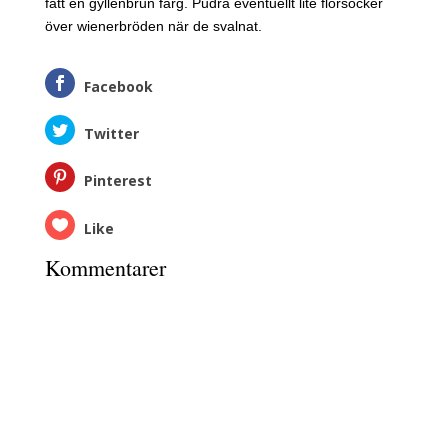
fått en gyllenbrun färg. Pudra eventuellt lite florsocker
över wienerbröden när de svalnat.
Facebook
Twitter
Pinterest
Like
Kommentarer