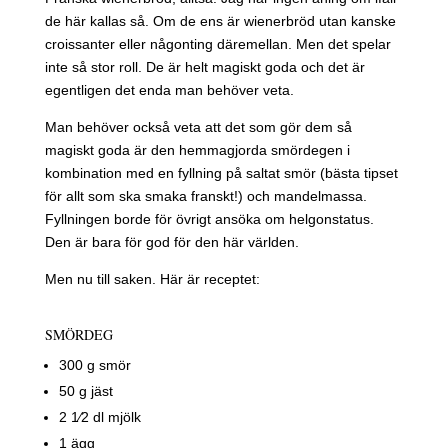
de här kallas så. Om de ens är wienerbröd utan kanske
croissanter eller någonting däremellan. Men det spelar
inte så stor roll. De är helt magiskt goda och det är
egentligen det enda man behöver veta.
Man behöver också veta att det som gör dem så
magiskt goda är den hemmagjorda smördegen i
kombination med en fyllning på saltat smör (bästa tipset
för allt som ska smaka franskt!) och mandelmassa.
Fyllningen borde för övrigt ansöka om helgonstatus.
Den är bara för god för den här världen.
Men nu till saken. Här är receptet:
SMÖRDEG
300 g smör
50 g jäst
2 1⁄2 dl mjölk
1 ägg